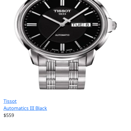
Tissot
Automatics III Black
$559