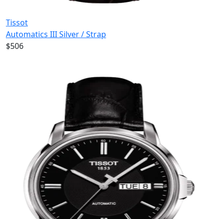
Tissot
Automatics III Silver / Strap
$506