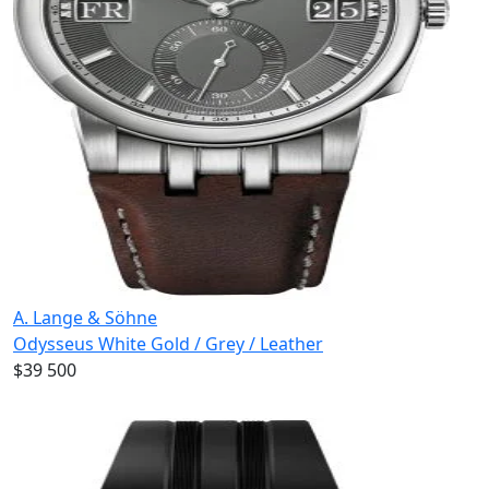
A. Lange & Söhne
Odysseus White Gold / Grey / Leather
$39 500