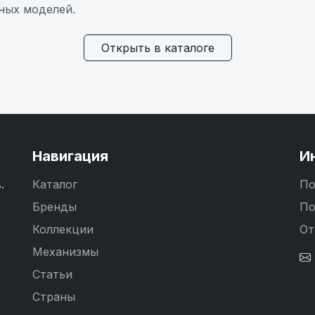
ных моделей.
Открыть в каталоге
Навигация
И
.
Каталог
По
Бренды
По
Коллекции
От
Механизмы
Статьи
Страны