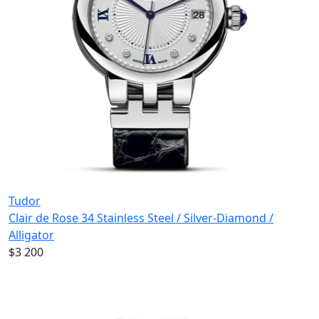
Tudor
Clair de Rose 34 Stainless Steel / Silver-Diamond /
Alligator
$3 200